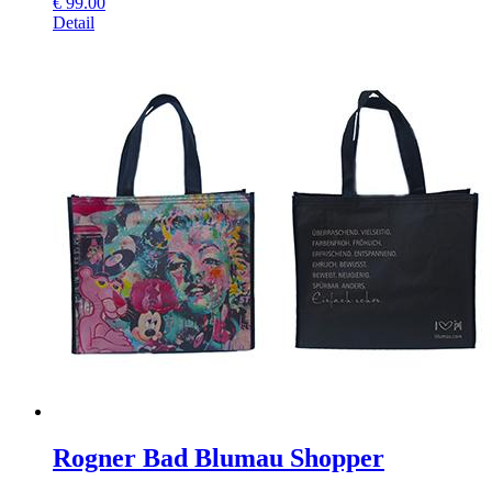
€
99.00
Detail
Rogner Bad Blumau Shopper