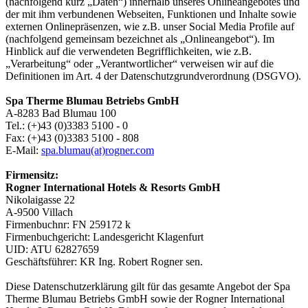
(nachfolgend kurz „Daten“) innerhalb unseres Onlineangebotes und
der mit ihm verbundenen Webseiten, Funktionen und Inhalte sowie
externen Onlinepräsenzen, wie z.B. unser Social Media Profile auf
(nachfolgend gemeinsam bezeichnet als „Onlineangebot“). Im
Hinblick auf die verwendeten Begrifflichkeiten, wie z.B.
„Verarbeitung“ oder „Verantwortlicher“ verweisen wir auf die
Definitionen im Art. 4 der Datenschutzgrundverordnung (DSGVO).
Spa Therme Blumau Betriebs GmbH
A-8283 Bad Blumau 100
Tel.: (+)43 (0)3383 5100 - 0
Fax: (+)43 (0)3383 5100 - 808
E-Mail:
spa.blumau(at)rogner.com
Firmensitz:
Rogner International Hotels & Resorts GmbH
Nikolaigasse 22
A-9500 Villach
Firmenbuchnr: FN 259172 k
Firmenbuchgericht: Landesgericht Klagenfurt
UID: ATU 62827659
Geschäftsführer: KR Ing. Robert Rogner sen.
Diese Datenschutzerklärung gilt für das gesamte Angebot der Spa
Therme Blumau Betriebs GmbH sowie der Rogner International