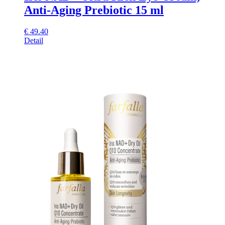
Anti-Aging Prebiotic 15 ml
€
49.40
Detail